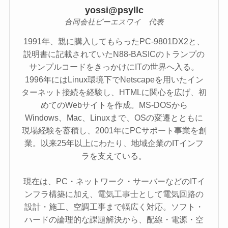
yossi@psyllc
合同会社ピーエスワイ 代表
1991年、親に購入してもらったPC-9801DX2と、
説明書に記載されていたN88-BASICのトランプの
サンプルコードをきっかけにITの世界へ入る。
1996年にはLinux環境下でNetscapeを用いたイン
ターネット接続を経験し、HTMLに関心を広げ、初
めてのWebサイトを作成。MS-DOSから
Windows、Mac、Linuxまで、OSの変遷とともに
現場経験を蓄積し、2001年にPCサポート事業を創
業。以来25年以上にわたり、地域企業のITインフ
ラを支えている。
現在は、PC・ネットワーク・サーバーなどのITイ
ンフラ構築に加え、電気工事士として電気回路の
設計・施工、空調工事まで幅広く対応。ソフト・
ハードの論理的な課題解決から、配線・電源・空